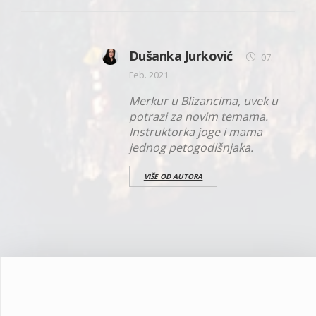
Dušanka Jurković
07.
Feb. 2021
Merkur u Blizancima, uvek u
potrazi za novim temama.
Instruktorka joge i mama
jednog petogodišnjaka.
VIŠE OD AUTORA