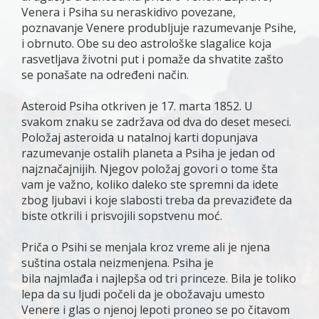
Venera i Psiha su neraskidivo povezane,
poznavanje Venere produbljuje razumevanje Psihe,
i obrnuto. Obe su deo astrološke slagalice koja
rasvetljava životni put i pomaže da shvatite zašto
se ponašate na određeni način.
Asteroid Psiha otkriven je 17. marta 1852. U
svakom znaku se zadržava od dva do deset meseci.
Položaj asteroida u natalnoj karti dopunjava
razumevanje ostalih planeta a Psiha je jedan od
najznačajnijih. Njegov položaj govori o tome šta
vam je važno, koliko daleko ste spremni da idete
zbog ljubavi i koje slabosti treba da prevaziđete da
biste otkrili i prisvojili sopstvenu moć.
Priča o Psihi se menjala kroz vreme ali je njena
suština ostala neizmenjena. Psiha je
bila najmlađa i najlepša od tri princeze. Bila je toliko
lepa da su ljudi počeli da je obožavaju umesto
Venere i glas o njenoj lepoti proneo se po čitavom