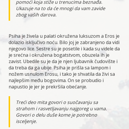
pomoći koja stiže u trenucima beznađa.
Ukazuje na to da će mnogi da vam zavide
zbog vaših darova.
Psiha je živela u palati okružena luksuzom a Eros je
dolazio isključivo noću. Bilo joj je zabranjeno da vidi
njegovo lice. Sestre su je posetile i kada su videle da
je srećna i okružena bogatstvom, obuzela ih je
zavist. Ubedile su je da je njen ljubavnik čudovište i
da treba da ga ubije. Psiha je prišla sa lampom i
nožem usnulom Erosu, i tako je shvatila da živi sa
najlepšim među bogovima. On se probudio i
napustio je jer je prekršila obećanje.
Treći deo mita govori o suočavanju sa
strahom i rasvetljavanju najgoreg u vama.
Govori o delu duše kome je potrebno
isceljenje.