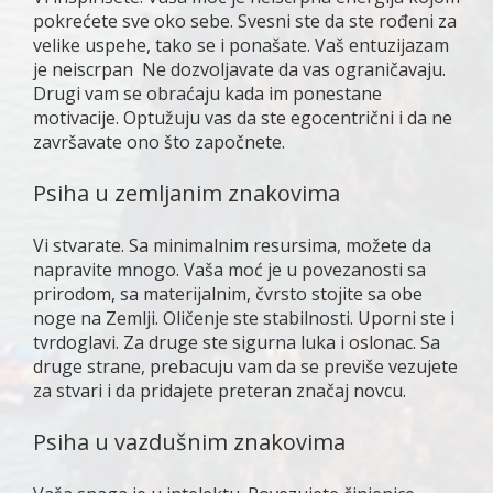
pokrećete sve oko sebe. Svesni ste da ste rođeni za
velike uspehe, tako se i ponašate. Vaš entuzijazam
je neiscrpan Ne dozvoljavate da vas ograničavaju.
Drugi vam se obraćaju kada im ponestane
motivacije. Optužuju vas da ste egocentrični i da ne
završavate ono što započnete.
Psiha u zemljanim znakovima
Vi stvarate. Sa minimalnim resursima, možete da
napravite mnogo. Vaša moć je u povezanosti sa
prirodom, sa materijalnim, čvrsto stojite sa obe
noge na Zemlji. Oličenje ste stabilnosti. Uporni ste i
tvrdoglavi. Za druge ste sigurna luka i oslonac. Sa
druge strane, prebacuju vam da se previše vezujete
za stvari i da pridajete preteran značaj novcu.
Psiha u vazdušnim znakovima