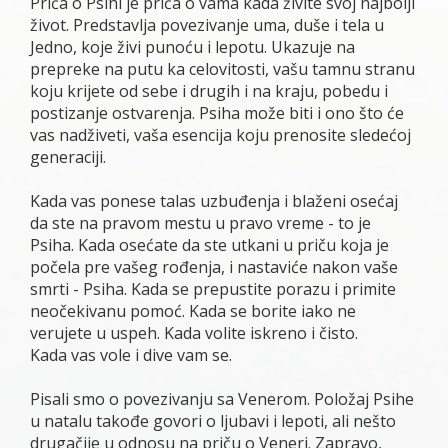
Priča o Psihi je priča o vama kada živite svoj najbolji
život. Predstavlja povezivanje uma, duše i tela u
Jedno, koje živi punoću i lepotu. Ukazuje na
prepreke na putu ka celovitosti, vašu tamnu stranu
koju krijete od sebe i drugih i na kraju, pobedu i
postizanje ostvarenja. Psiha može biti i ono što će
vas nadživeti, vaša esencija koju prenosite sledećoj
generaciji.
Kada vas ponese talas uzbuđenja i blaženi osećaj
da ste na pravom mestu u pravo vreme - to je
Psiha. Kada osećate da ste utkani u priču koja je
počela pre vašeg rođenja, i nastaviće nakon vaše
smrti - Psiha. Kada se prepustite porazu i primite
neočekivanu pomoć. Kada se borite iako ne
verujete u uspeh. Kada volite iskreno i čisto.
Kada vas vole i dive vam se.
Pisali smo o povezivanju sa Venerom. Položaj Psihe
u natalu takođe govori o ljubavi i lepoti, ali nešto
drugačije u odnosu na priču o Veneri. Zapravo,