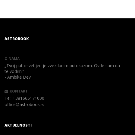
ASTROBOOK
O NAMA
„Tvoj put osvetljen je zvezdanim putokazom. Ovde sam da
te vodim.”
- Ambika Devi
KONTAKT
Tel:
+381665171000
office@astrobook.rs
AKTUELNOSTI