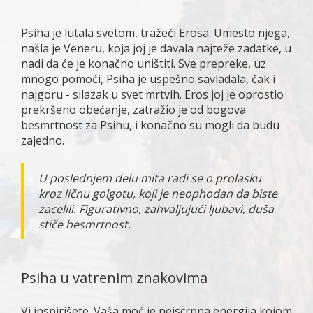
Psiha je lutala svetom, tražeći Erosa. Umesto njega,
našla je Veneru, koja joj je davala najteže zadatke, u
nadi da će je konačno uništiti. Sve prepreke, uz
mnogo pomoći, Psiha je uspešno savladala, čak i
najgoru - silazak u svet mrtvih. Eros joj je oprostio
prekršeno obećanje, zatražio je od bogova
besmrtnost za Psihu, i konačno su mogli da budu
zajedno.
U poslednjem delu mita radi se o prolasku
kroz ličnu golgotu, koji je neophodan da biste
zacelili. Figurativno, zahvaljujući ljubavi, duša
stiče besmrtnost.
Psiha u vatrenim znakovima
Vi inspirišete. Vaša moć je neiscrpna energija kojom