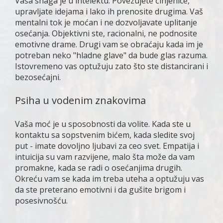
Vaša snaga je u intelektu. Povezujete činjenice,
upravljate idejama i lako ih prenosite drugima. Vaš
mentalni tok je moćan i ne dozvoljavate uplitanje
osećanja. Objektivni ste, racionalni, ne podnosite
emotivne drame. Drugi vam se obraćaju kada im je
potreban neko "hladne glave" da bude glas razuma.
Istovremeno vas optužuju zato što ste distancirani i
bezosećajni.
Psiha u vodenim znakovima
Vaša moć je u sposobnosti da volite. Kada ste u
kontaktu sa sopstvenim bićem, kada sledite svoj
put - imate dovoljno ljubavi za ceo svet. Empatija i
intuicija su vam razvijene, malo šta može da vam
promakne, kada se radi o osećanjima drugih.
Okreću vam se kada im treba uteha a optužuju vas
da ste preterano emotivni i da gušite brigom i
posesivnošću.