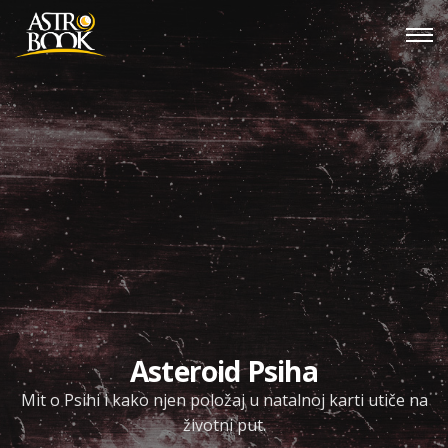
Asteroid Psiha
Mit o Psihi i kako njen položaj u natalnoj karti utiče na
životni put.