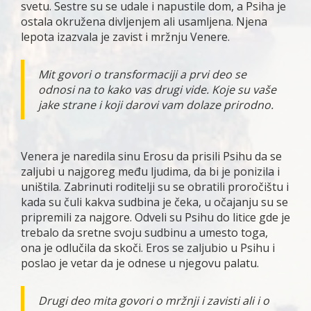
svetu. Sestre su se udale i napustile dom, a Psiha je
ostala okružena divljenjem ali usamljena. Njena
lepota izazvala je zavist i mržnju Venere.
Mit govori o transformaciji a prvi deo se
odnosi na to kako vas drugi vide. Koje su vaše
jake strane i koji darovi vam dolaze prirodno.
Venera je naredila sinu Erosu da prisili Psihu da se
zaljubi u najgoreg među ljudima, da bi je ponizila i
uništila. Zabrinuti roditelji su se obratili proročištu i
kada su čuli kakva sudbina je čeka, u očajanju su se
pripremili za najgore. Odveli su Psihu do litice gde je
trebalo da sretne svoju sudbinu a umesto toga,
ona je odlučila da skoči. Eros se zaljubio u Psihu i
poslao je vetar da je odnese u njegovu palatu.
Drugi deo mita govori o mržnji i zavisti ali i o