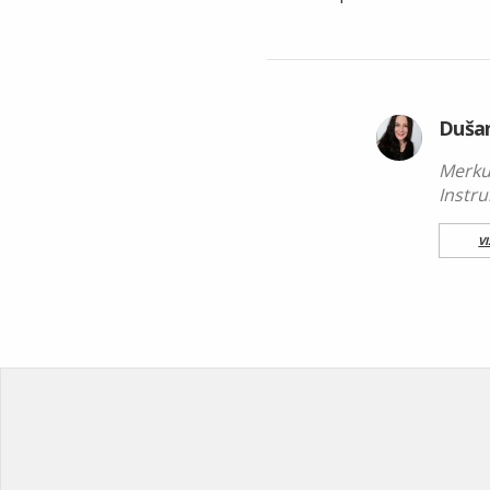
Dušan
Merku
Instr
V