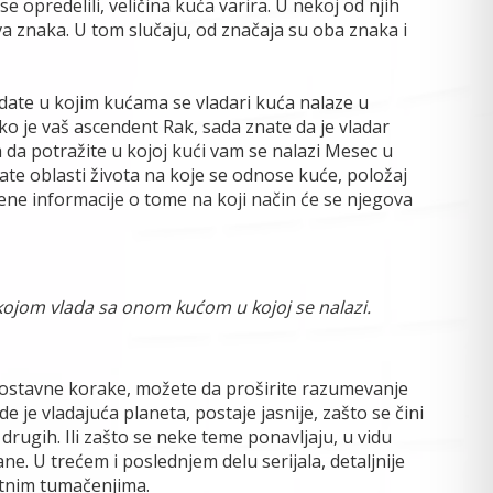
se opredelili, veličina kuća varira. U nekoj od njih
a znaka. U tom slučaju, od značaja su oba znaka i
edate u kojim kućama se vladari kuća nalaze u
ako je vaš ascendent Rak, sada znate da je vladar
 da potražite u kojoj kući vam se nalazi Mesec u
nate oblasti života na koje se odnose kuće, položaj
ne informacije o tome na koji način će se njegova
kojom vlada sa onom kućom u kojoj se nalazi.
nostavne korake, možete da proširite razumevanje
de je vladajuća planeta, postaje jasnije, zašto se čini
drugih. Ili zašto se neke teme ponavljaju, u vidu
ne. U trećem i poslednjem delu serijala, detaljnije
tnim tumačenjima.