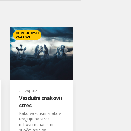
HOROSKOPSKI
ZNAKOVI
23. Maj. 2021
Vazdušni znakovi i
stres
Kako vazdušni znakovi
reaguju na stres i
njihovi mehanizmi
suočavanja sa