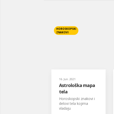
HOROSKOPSKI
ZNAKOVI
16. Jun. 2021
Astrološka mapa
tela
Horoskopski znakovi i
delovi tela kojima
vladaju