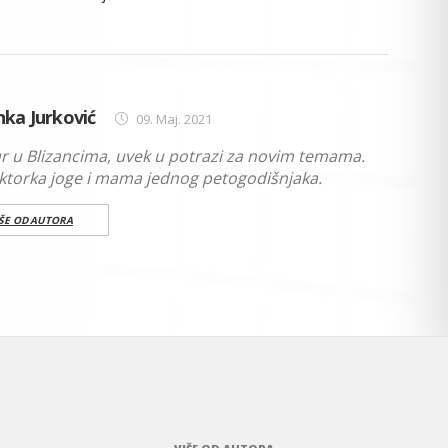
ka Jurković
09. Maj. 2021
r u Blizancima, uvek u potrazi za novim temama.
uktorka joge i mama jednog petogodišnjaka.
IŠE OD AUTORA