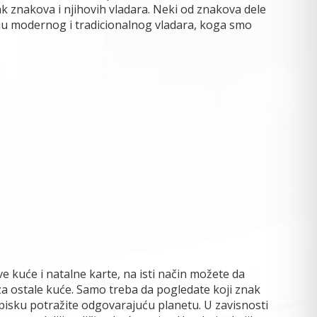
 znakova i njihovih vladara. Neki od znakova dele
aju modernog i tradicionalnog vladara, koga smo
ve kuće i natalne karte, na isti način možete da
za ostale kuće. Samo treba da pogledate koji znak
 spisku potražite odgovarajuću planetu. U zavisnosti