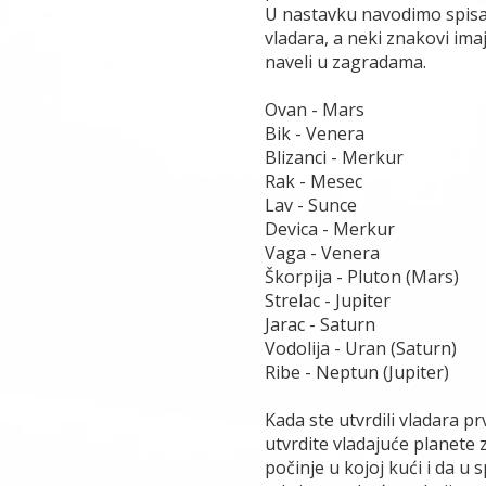
U nastavku navodimo spisak
vladara, a neki znakovi im
naveli u zagradama.
Ovan - Mars
Bik - Venera
Blizanci - Merkur
Rak - Mesec
Lav - Sunce
Devica - Merkur
Vaga - Venera
Škorpija - Pluton (Mars)
Strelac - Jupiter
Jarac - Saturn
Vodolija - Uran (Saturn)
Ribe - Neptun (Jupiter)
Kada ste utvrdili vladara pr
utvrdite vladajuće planete 
počinje u kojoj kući i da u