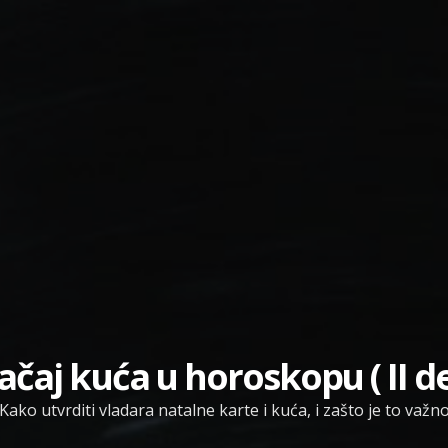
ačaj kuća u horoskopu ( II de
Kako utvrditi vladara natalne karte i kuća, i zašto je to važn