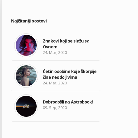
Najčitaniji postovi
Znakovi koji se slažu sa
Ovnom
24. Mar, 2020
Četiri osobine koje Škorpije
čine neodoljivima
24. Mar, 2020
Dobrodošli na Astrobook!
09. Sep, 2020