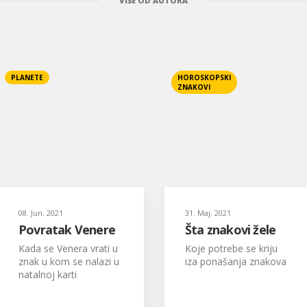
VIŠE OD AUTORA
PLANETE
HOROSKOPSKI
ZNAKOVI
08. Jun. 2021
31. Maj. 2021
Povratak Venere
Šta znakovi žele
Kada se Venera vrati u
Koje potrebe se kriju
znak u kom se nalazi u
iza ponašanja znakova
natalnoj karti