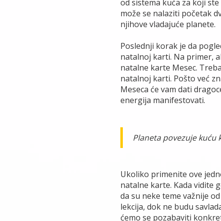
od sistema kuća za koji ste 
može se nalaziti početak dv
njihove vladajuće planete.
Poslednji korak je da pogl
natalnoj karti. Na primer, 
natalne karte Mesec. Treba
natalnoj karti. Pošto već z
Meseca će vam dati dragoce
energija manifestovati.
Planeta povezuje kuću 
Ukoliko primenite ove jed
natalne karte. Kada vidite g
da su neke teme važnije od 
lekcija, dok ne budu savlada
ćemo se pozabaviti konkre