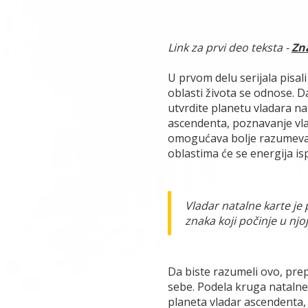
Link za prvi deo teksta -
Zn
U prvom delu serijala pisali
oblasti života se odnose. 
utvrdite planetu vladara n
ascendenta, poznavanje vla
omogućava bolje razumevanje
oblastima će se energija ispo
Vladar natalne karte je
znaka koji počinje u njoj
Da biste razumeli ovo, pre
sebe. Podela kruga natalne
planeta vladar ascendenta, 