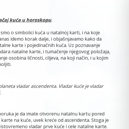
ačaj kuća u horoskopu
.
 smo o simbolici kuća u natalnoj karti, i na koje
Danas idemo korak dalje, i objašnjavamo kako da
atalne karte i pojedinačnih kuća. Uz poznavanje
dara natalne karte, i tumačenje njegovog položaja,
 osobina ličnosti, ciljeva, na koji način, i u kojim
ljiti.
 planeta vladar ascendenta. Vladar kuće je vladar
.
poruka je da imate otvorenu natalnu kartu pored
 karte na kuće, uvek kreće od ascendenta. Stoga je
istovremeno vladar prve kuće i cele natalne karte.